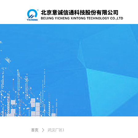
首页
ꄲ
武汉厂区1