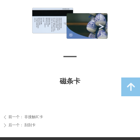
磁条卡
녕
前一个：
非接触IC卡
ꄴ
后一个：
刮刮卡
ꄲ